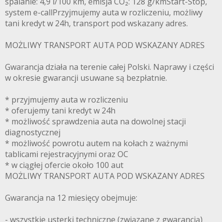
spalanie: 4,9 l/100 km, emisja CO₂: 128 g/kmStart-Stop,
system e-callPrzyjmujemy auta w rozliczeniu, możliwy
tani kredyt w 24h, transport pod wskazany adres.
MOŻLIWY TRANSPORT AUTA POD WSKAZANY ADRES
Gwarancja działa na terenie całej Polski. Naprawy i części
w okresie gwarancji usuwane są bezpłatnie.
* przyjmujemy auta w rozliczeniu
* oferujemy tani kredyt w 24h
* możliwość sprawdzenia auta na dowolnej stacji
diagnostycznej
* możliwość powrotu autem na kołach z ważnymi
tablicami rejestracyjnymi oraz OC
* w ciągłej ofercie około 100 aut
MOŻLIWY TRANSPORT AUTA POD WSKAZANY ADRES
Gwarancja na 12 miesięcy obejmuje:
- wszystkie usterki techniczne (związane z gwarancją)