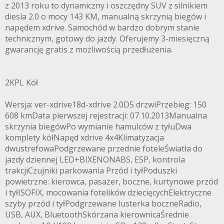
z 2013 roku to dynamiczny i oszczędny SUV z silnikiem
diesla 2.0 o mocy 143 KM, manualną skrzynią biegów i
napędem xdrive. Samochód w bardzo dobrym stanie
technicznym, gotowy do jazdy. Oferujemy 3-miesięczną
gwarancję gratis z możliwością przedłużenia.
2KPL Kół
Wersja: ver-xdrive18d-xdrive 2.0D5 drzwiPrzebieg: 150
608 kmData pierwszej rejestracji: 07.10.2013Manualna
skrzynia biegówPo wymianie hamulców z tyłuDwa
komplety kółNapęd xdrive 4x4Klimatyzacja
dwustrefowaPodgrzewane przednie foteleŚwiatła do
jazdy dziennej LED+BIXENONABS, ESP, kontrola
trakcjiCzujniki parkowania Przód i tyłPoduszki
powietrzne: kierowca, pasażer, boczne, kurtynowe przód
i tyłISOFIX, mocowania fotelików dziecięcychElektryczne
szyby przód i tyłPodgrzewane lusterka boczneRadio,
USB, AUX, BluetoothSkórzana kierownicaŚrednie