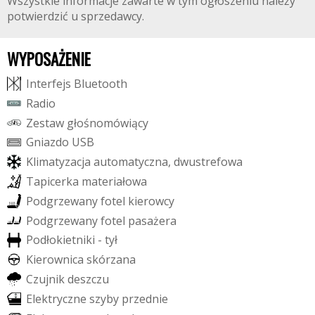
Wszystkie informacje zawarte w tym ogłoszeniu należy
potwierdzić u sprzedawcy.
WYPOSAŻENIE
I
n
t
e
r
f
e
j
s
B
l
u
e
t
o
o
t
h
R
a
d
i
o
Z
e
s
t
a
w
g
ł
o
ś
n
o
m
ó
w
i
ą
c
y
G
n
i
a
z
d
o
U
S
B
K
l
i
m
a
t
y
z
a
c
j
a
a
u
t
o
m
a
t
y
c
z
n
a
,
d
w
u
s
t
r
e
f
o
w
a
T
a
p
i
c
e
r
k
a
m
a
t
e
r
i
a
ł
o
w
a
P
o
d
g
r
z
e
w
a
n
y
f
o
t
e
l
k
i
e
r
o
w
c
y
P
o
d
g
r
z
e
w
a
n
y
f
o
t
e
l
p
a
s
a
ż
e
r
a
P
o
d
ł
o
k
i
e
t
n
i
k
i
-
t
y
ł
K
i
e
r
o
w
n
i
c
a
s
k
ó
r
z
a
n
a
C
z
u
j
n
i
k
d
e
s
z
c
z
u
E
l
e
k
t
r
y
c
z
n
e
s
z
y
b
y
p
r
z
e
d
n
i
e