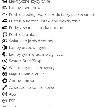
E
l
e
k
t
r
y
c
z
n
e
s
z
y
b
y
t
y
l
n
e
L
a
m
p
y
k
s
e
n
o
n
o
w
e
K
o
n
t
r
o
l
a
o
d
l
e
g
ł
o
ś
c
i
z
p
r
z
o
d
u
(
p
r
z
y
p
a
r
k
o
w
a
n
i
u
)
L
u
s
t
e
r
k
a
b
o
c
z
n
e
u
s
t
a
w
i
a
n
e
e
l
e
k
t
r
y
c
z
n
i
e
P
o
d
g
r
z
e
w
a
n
e
l
u
s
t
e
r
k
a
b
o
c
z
n
e
K
o
n
t
r
o
l
a
t
r
a
k
c
j
i
Ś
w
i
a
t
ł
a
d
o
j
a
z
d
y
d
z
i
e
n
n
e
j
L
a
m
p
y
p
r
z
e
c
i
w
m
g
i
e
l
n
e
L
a
m
p
y
t
y
l
n
e
w
t
e
c
h
n
o
l
o
g
i
i
L
E
D
S
y
s
t
e
m
S
t
a
r
t
/
S
t
o
p
W
s
p
o
m
a
g
a
n
i
e
k
i
e
r
o
w
n
i
c
y
F
e
l
g
i
a
l
u
m
i
n
i
o
w
e
1
7
O
p
o
n
y
z
i
m
o
w
e
Z
a
w
i
e
s
z
e
n
i
e
k
o
m
f
o
r
t
o
w
e
A
B
S
E
S
P