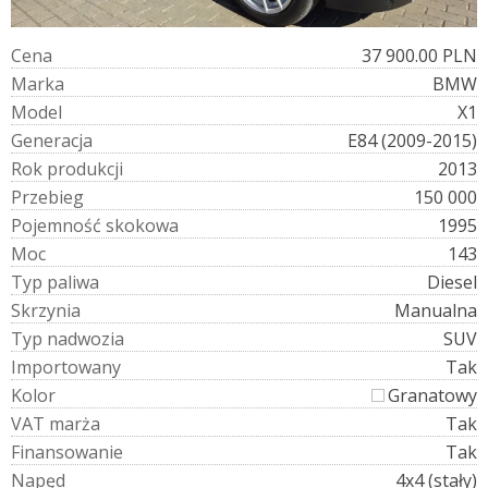
C
e
n
a
37 900.00 PLN
M
a
r
k
a
BMW
M
o
d
e
l
X1
G
e
n
e
r
a
c
j
a
E84 (2009-2015)
R
o
k
p
r
o
d
u
k
c
j
i
2013
P
r
z
e
b
i
e
g
150 000
P
o
j
e
m
n
o
ś
ć
s
k
o
k
o
w
a
1995
M
o
c
143
T
y
p
p
a
l
i
w
a
Diesel
S
k
r
z
y
n
i
a
Manualna
T
y
p
n
a
d
w
o
z
i
a
SUV
I
m
p
o
r
t
o
w
a
n
y
Tak
K
o
l
o
r
Granatowy
V
A
T
m
a
r
ż
a
Tak
F
i
n
a
n
s
o
w
a
n
i
e
Tak
N
a
p
ę
d
4x4 (stały)