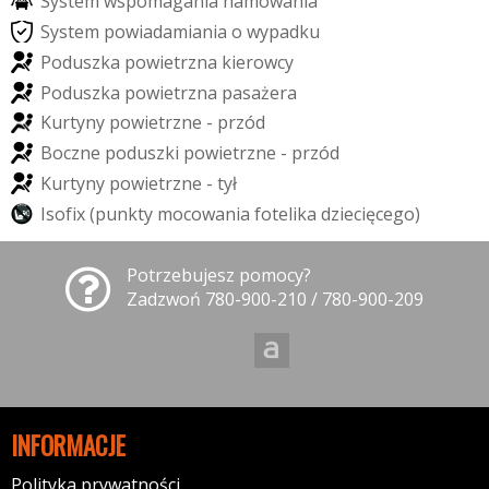
S
y
s
t
e
m
w
s
p
o
m
a
g
a
n
i
a
h
a
m
o
w
a
n
i
a
S
y
s
t
e
m
p
o
w
i
a
d
a
m
i
a
n
i
a
o
w
y
p
a
d
k
u
P
o
d
u
s
z
k
a
p
o
w
i
e
t
r
z
n
a
k
i
e
r
o
w
c
y
P
o
d
u
s
z
k
a
p
o
w
i
e
t
r
z
n
a
p
a
s
a
ż
e
r
a
K
u
r
t
y
n
y
p
o
w
i
e
t
r
z
n
e
-
p
r
z
ó
d
B
o
c
z
n
e
p
o
d
u
s
z
k
i
p
o
w
i
e
t
r
z
n
e
-
p
r
z
ó
d
K
u
r
t
y
n
y
p
o
w
i
e
t
r
z
n
e
-
t
y
ł
I
s
o
f
i
x
(
p
u
n
k
t
y
m
o
c
o
w
a
n
i
a
f
o
t
e
l
i
k
a
d
z
i
e
c
i
ę
c
e
g
o
)
Potrzebujesz pomocy?
Zadzwoń 780-900-210 / 780-900-209
INFORMACJE
Polityka prywatności