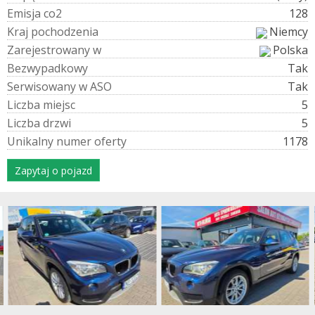
E
m
i
s
j
a
c
o
2
128
K
r
a
j
p
o
c
h
o
d
z
e
n
i
a
Niemcy
Z
a
r
e
j
e
s
t
r
o
w
a
n
y
w
Polska
B
e
z
w
y
p
a
d
k
o
w
y
Tak
S
e
r
w
i
s
o
w
a
n
y
w
A
S
O
Tak
L
i
c
z
b
a
m
i
e
j
s
c
5
L
i
c
z
b
a
d
r
z
w
i
5
U
n
i
k
a
l
n
y
n
u
m
e
r
o
f
e
r
t
y
1178
Zapytaj o pojazd