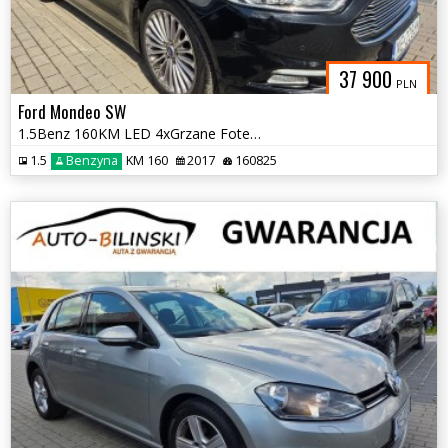
37 900
PLN
Ford Mondeo SW
1.5Benz 160KM LED 4xGrzane Fotele+Szyba Parkasist Navi Faktur Gwarancj
1.5
Benzyna
KM 160
2017
160825