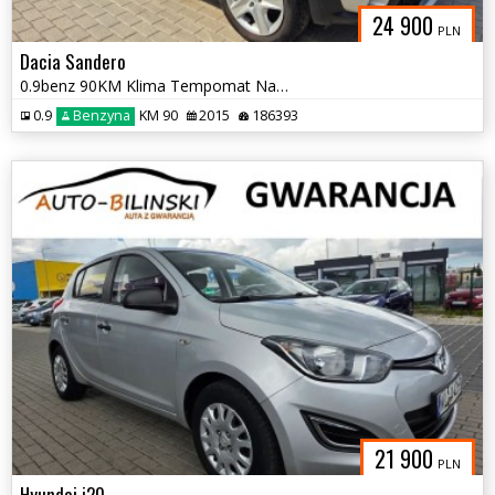
24 900
PLN
Dacia Sandero
0.9benz 90KM Klima Tempomat Navi Czuj. Parkowania opłaty Gwarancja
0.9
Benzyna
KM 90
2015
186393
21 900
PLN
Hyundai i20