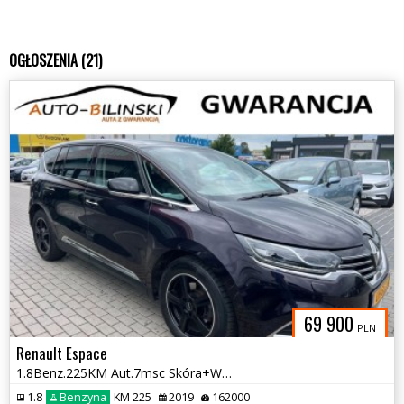
OGŁOSZENIA (21)
69 900
PLN
Renault Espace
1.8Benz.225KM Aut.7msc Skóra+Went+4xGrzane Szyber Kamera Opłaty Gwaran
1.8
Benzyna
KM 225
2019
162000