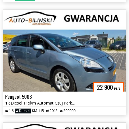
22 900
PLN
Peugeot 5008
1.6Diesel 115km Automat Czuj.Parkownia Klima Serwis opłaty Gwarancja
1.6
Diesel
KM 115
2013
200000