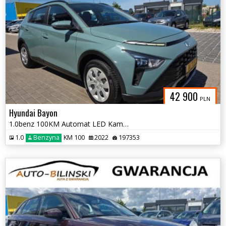
42 900
PLN
Hyundai Bayon
1.0benz 100KM Automat LED Kamera+PDC Tempomat Carplay FakturaGwarancja
1.0
Benzyna
KM 100
2022
197353