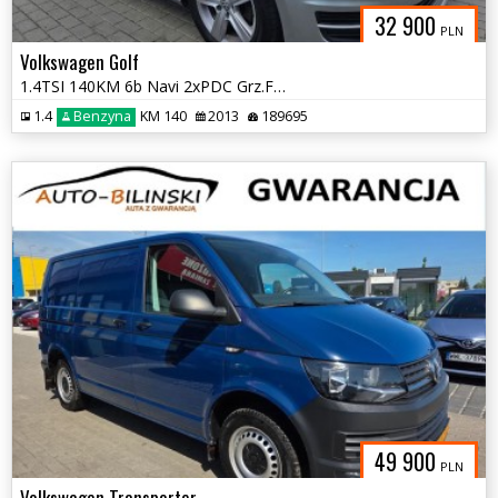
32 900
PLN
Volkswagen Golf
1.4TSI 140KM 6b Navi 2xPDC Grz.Fotele Klima Serwis Faktura Gwarancja
1.4
Benzyna
KM 140
2013
189695
49 900
PLN
Volkswagen Transporter