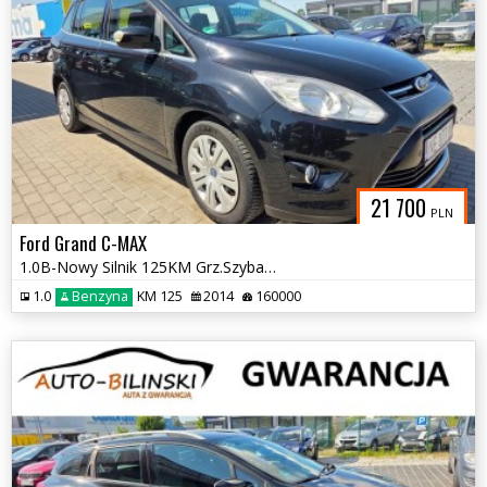
21 700
PLN
Ford Grand C-MAX
1.0B-Nowy Silnik 125KM Grz.Szyba+Fotele Kamera+Parkasist Faktura Gwara
1.0
Benzyna
KM 125
2014
160000