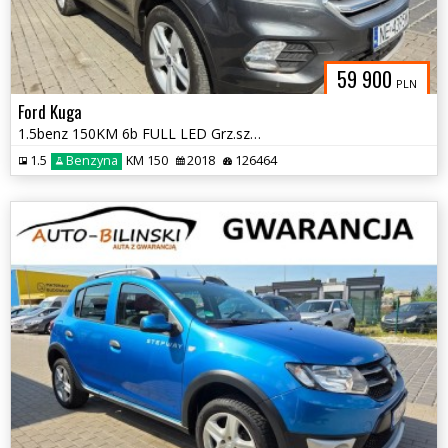
59 900
PLN
Ford Kuga
1.5benz 150KM 6b FULL LED Grz.szyba+fotele+kier Kamera PDC faktur Gwar
1.5
Benzyna
KM 150
2018
126464