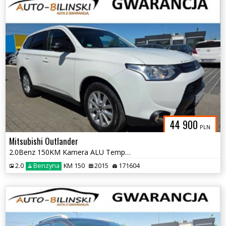
44 900
PLN
Mitsubishi Outlander
2.0Benz 150KM Kamera ALU Temp Grz.Fotele Serwis Faktura Gwarancja
2.0
Benzyna
KM 150
2015
171604