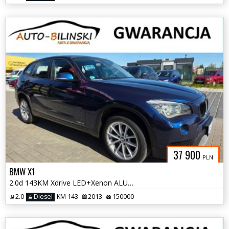
37 900
PLN
BMW X1
2.0d 143KM Xdrive LED+Xenon ALU Grz.Fotele Klimatr. Pdc Faktura Gwaran
2.0
Diesel
KM 143
2013
150000