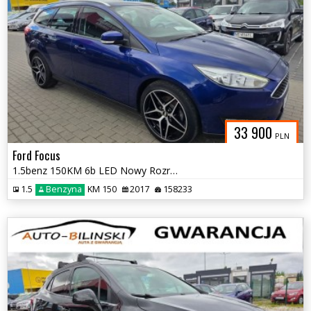
33 900
PLN
Ford Focus
1.5benz 150KM 6b LED Nowy Rozrząd Grz.Szyba+fotele Parktr Opłaty Gwara
1.5
Benzyna
KM 150
2017
158233