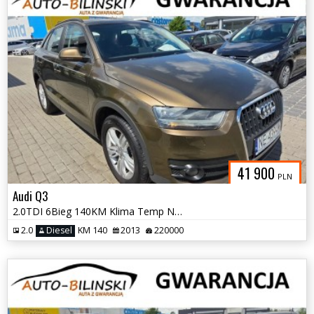
41 900
PLN
Audi Q3
2.0TDI 6Bieg 140KM Klima Temp Navi Parkronic Grz.Fotele Faktura Gwaran
2.0
Diesel
KM 140
2013
220000