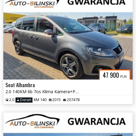
47 900
PLN
Seat Alhambra
2.0 140KM 6b 7os Klima Kamera+Parktronic Grz.Fotele Navi Opłaty Gwar
2.0
Diesel
KM 140
2015
207478