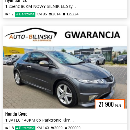
1.2benz 86KM NOWY SILNIK EL.Szyby Klima Opłaty Gwarancja
1.2
Benzyna
KM 86
2014
135334
21 900
PLN
Honda Civic
1.8VTEC 140KM 6b Parktronic Klima Grz.Fotele El.Szyby. Opłaty Gwarancj
1.8
Benzyna
KM 140
2009
200000