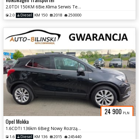
2.0TDI 150KM 6Bie.Klima Serwis Temp.Komp.Navi 2xPDC HAK Vat-Marża Gwar
2.0
Diesel
KM 150
2018
250000
24 900
PLN
Opel Mokka
1.6CDTI 136km 6Bieg Nowy Rozrząd+Olej Parktronic Temp Klima Faktura Gw
1.6
Diesel
KM 136
2015
245440