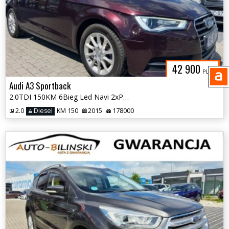
42 900
PLN
Audi A3 Sportback
2.0TDI 150KM 6Bieg Led Navi 2xPDC BluetoothFulserwis Audi Gwarancja
2.0
Diesel
KM 150
2015
178000