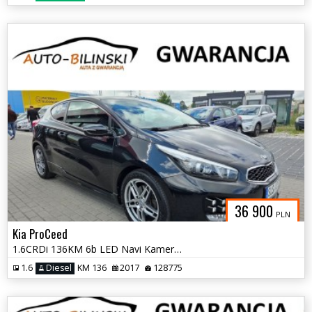
36 900
PLN
Kia ProCeed
1.6CRDi 136KM 6b LED Navi Kamera+Parktronic Tempomat Opłaty Gwarancja
1.6
Diesel
KM 136
2017
128775