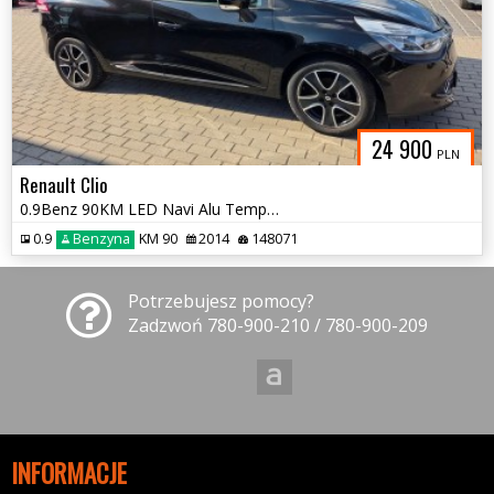
24 900
PLN
Renault Clio
0.9Benz 90KM LED Navi Alu Tempomat Klima Faktura Gwarancja
0.9
Benzyna
KM 90
2014
148071
Potrzebujesz pomocy?
Zadzwoń 780-900-210 / 780-900-209
INFORMACJE