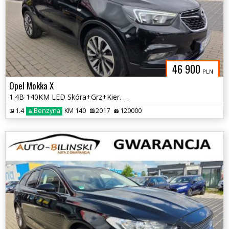
46 900
PLN
Opel Mokka X
1.4B 140KM LED Skóra+Grz+Kier. Navi Kam+PDC Serw Faktura Gwarancja
1.4
Benzyna
KM 140
2017
120000